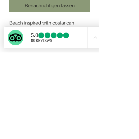
Benachrichtigen lassen
Beach inspired with costarican
seaglass, ocean blue and forest
green combination.Handmade with
950 silver.One of a Kind.
Subscribe Form
Submit