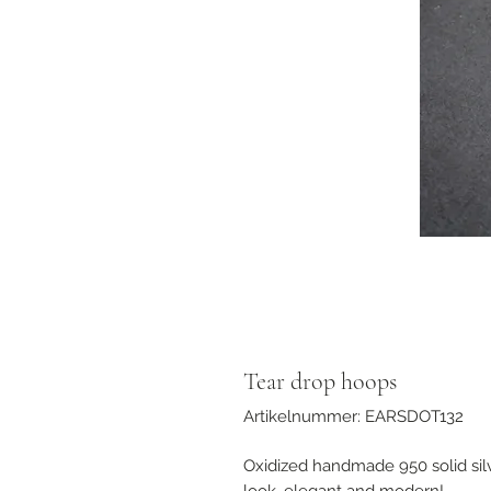
Tear drop hoops
Artikelnummer: EARSDOT132
Oxidized handmade 950 solid silv
look, elegant and modern!