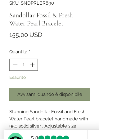
SKU: SNDPRLBR890
Sandollar Fossil & Fresh
Water Pearl Bracelet
Prezzo
155,00 USD
Quantità
*
Esaurito
Avvisami quando è disponibile
Stunning Sandollar Fossil and Fresh
Water Pearl bracelet handmade with
950 solid silver . Adjustable size
length from 6” to 7.5”.