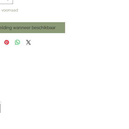
p voorraad
elding wanneer beschikbaar