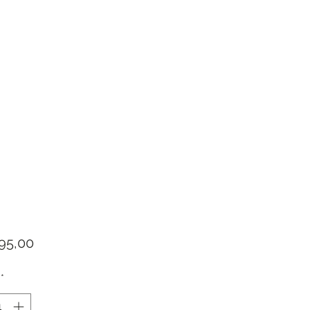
Prijs
95,00
*