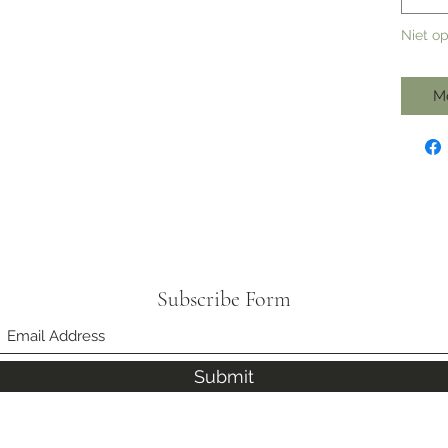
Niet o
M
Subscribe Form
Submit