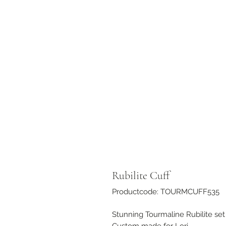
Rubilite Cuff
Productcode: TOURMCUFF535
Stunning Tourmaline Rubilite set
Custom made for Lori .