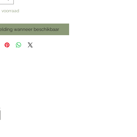
p voorraad
elding wanneer beschikbaar